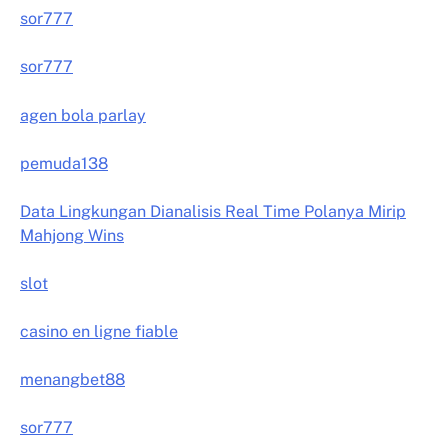
sor777
sor777
agen bola parlay
pemuda138
Data Lingkungan Dianalisis Real Time Polanya Mirip
Mahjong Wins
slot
casino en ligne fiable
menangbet88
sor777