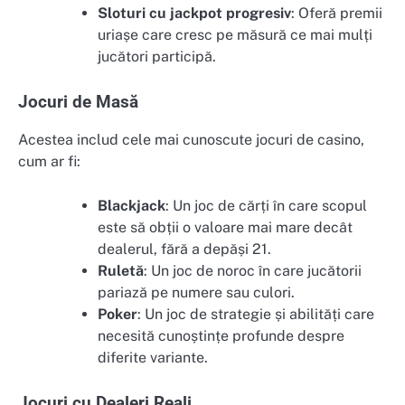
Sloturi cu jackpot progresiv
: Oferă premii
uriașe care cresc pe măsură ce mai mulți
jucători participă.
Jocuri de Masă
Acestea includ cele mai cunoscute jocuri de casino,
cum ar fi:
Blackjack
: Un joc de cărți în care scopul
este să obții o valoare mai mare decât
dealerul, fără a depăși 21.
Ruletă
: Un joc de noroc în care jucătorii
pariază pe numere sau culori.
Poker
: Un joc de strategie și abilități care
necesită cunoștințe profunde despre
diferite variante.
Jocuri cu Dealeri Reali