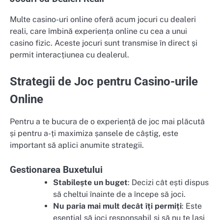
Multe casino-uri online oferă acum jocuri cu dealeri
reali, care îmbină experiența online cu cea a unui
casino fizic. Aceste jocuri sunt transmise în direct și
permit interacțiunea cu dealerul.
Strategii de Joc pentru Casino-urile
Online
Pentru a te bucura de o experiență de joc mai plăcută
și pentru a-ți maximiza șansele de câștig, este
important să aplici anumite strategii.
Gestionarea Buxetului
Stabilește un buget
: Decizi cât ești dispus
să cheltui înainte de a începe să joci.
Nu paria mai mult decât îți permiți
: Este
esențial să joci responsabil și să nu te lași