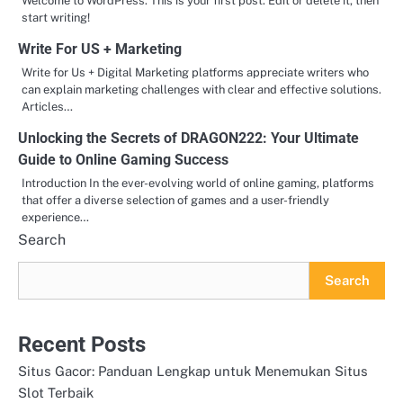
Welcome to WordPress. This is your first post. Edit or delete it, then
start writing!
Write For US + Marketing
Write for Us + Digital Marketing platforms appreciate writers who
can explain marketing challenges with clear and effective solutions.
Articles…
Unlocking the Secrets of DRAGON222: Your Ultimate
Guide to Online Gaming Success
Introduction In the ever-evolving world of online gaming, platforms
that offer a diverse selection of games and a user-friendly
experience…
Search
Search
Recent Posts
Situs Gacor: Panduan Lengkap untuk Menemukan Situs
Slot Terbaik