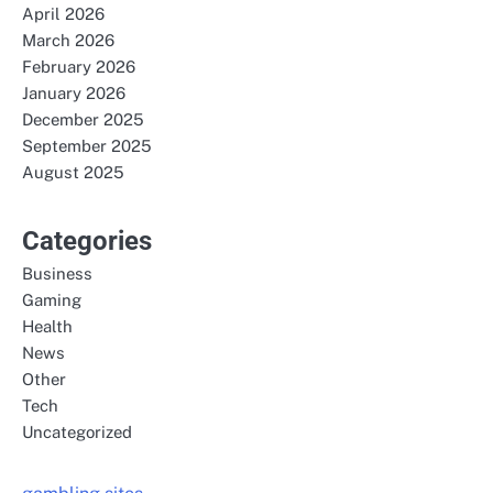
April 2026
March 2026
February 2026
January 2026
December 2025
September 2025
August 2025
Categories
Business
Gaming
Health
News
Other
Tech
Uncategorized