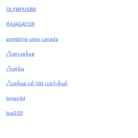
OLYMPUS88
RAJAGACOR
gambling sites canada
เว็บตรงสล็อต
เว็บพนัน
เว็บสล็อต แท้ 100 เปอร์เซ็นต์
bingo4d
big233