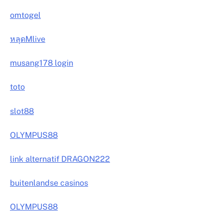
omtogel
หลุดMlive
musang178 login
toto
slot88
OLYMPUS88
link alternatif DRAGON222
buitenlandse casinos
OLYMPUS88