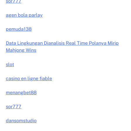
sor777
agen bola parlay
pemuda138
Data Lingkungan Dianalisis Real Time Polanya Mirip
Mahjong Wins
slot
casino en ligne fiable
menangbet88
sor777
dansomstudio